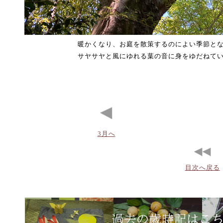
暖かくなり、お庭を散策するのによい季節と
サヤサヤと風にゆれる葉の音に身をゆだねて
3月へ
目次へ戻る